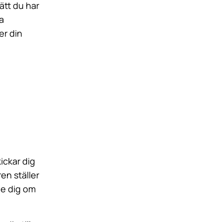
ätt du har
a
er din
ickar dig
en ställer
be dig om