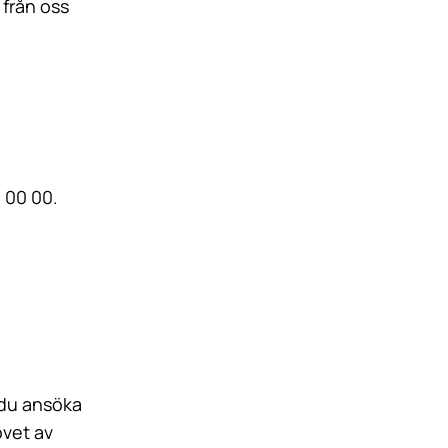
 från oss
 00 00.
 du ansöka
ovet av