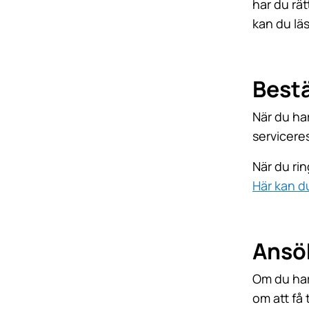
har du rät
kan du läs
Bestä
När du har 
servicere
När du rin
Här kan du
Ansö
Om du har
om att få