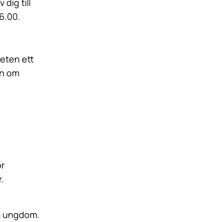
dig till
6.00.
heten ett
en om
ör
r.
om ungdom.