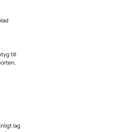
mlad
tyg till
eorten,
nligt lag