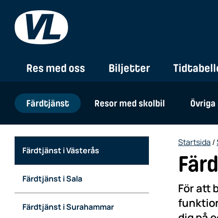
Res med oss
Biljetter
Tidtabell
Färdtjänst
Resor med skolbil
Övriga
Startsida
/
Färdtjänst i Västerås
Färd
Färdtjänst i Sala
För att 
funktio
Färdtjänst i Surahammar
dig på 