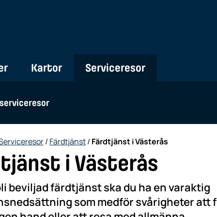
er
Kartor
Serviceresor
 serviceresor
Serviceresor
/
Färdtjänst
/
Färdtjänst i Västerås
tjänst i Västerås
bli beviljad färdtjänst ska du ha en varaktig
nsnedsättning som medför svårigheter att f
egen hand eller att resa med allmänna