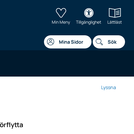
Min Meny
Tillgänglighet
Lättläst
Mina Sidor
Sök
Lyssna
örflytta