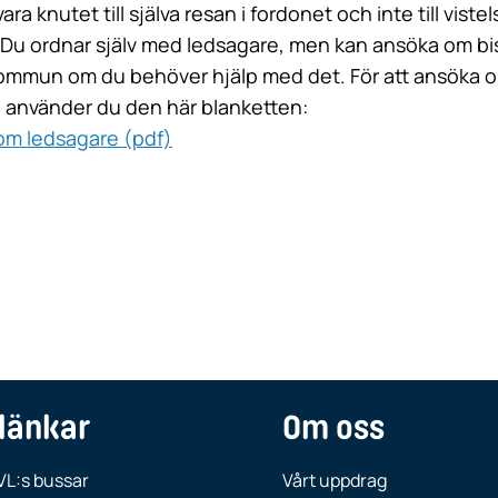
vara knutet till själva resan i fordonet och inte till viste
 Du ordnar själv med ledsagare, men kan ansöka om b
mmun om du behöver hjälp med det. För att ansöka 
 använder du den här blanketten:
om ledsagare (pdf)
länkar
Om oss
VL:s bussar
Vårt uppdrag