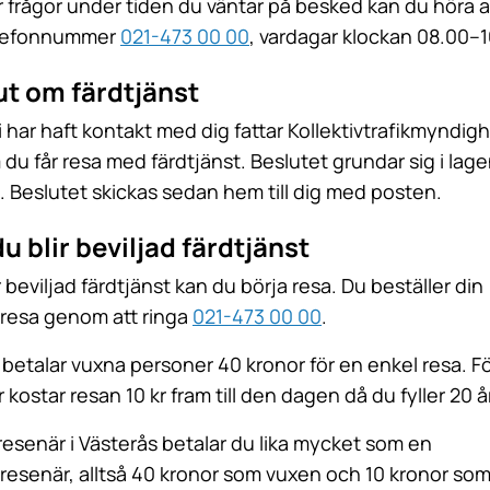
 frågor under tiden du väntar på besked kan du höra av 
elefonnummer
021-473 00 00
, vardagar klockan 08.00–1
ut om färdtjänst
vi har haft kontakt med dig fattar Kollektivtrafikmyndig
 du får resa med färdtjänst. Beslutet grundar sig i lag
t. Beslutet skickas sedan hem till dig med posten.
u blir beviljad färdtjänst
 beviljad färdtjänst kan du börja resa. Du beställer din
tresa genom att ringa
021-473 00 00
.
 betalar vuxna personer 40 kronor för en enkel resa. F
ostar resan 10 kr fram till den dagen då du fyller 20 å
senär i Västerås betalar du lika mycket som en
tresenär, alltså 40 kronor som vuxen och 10 kronor s