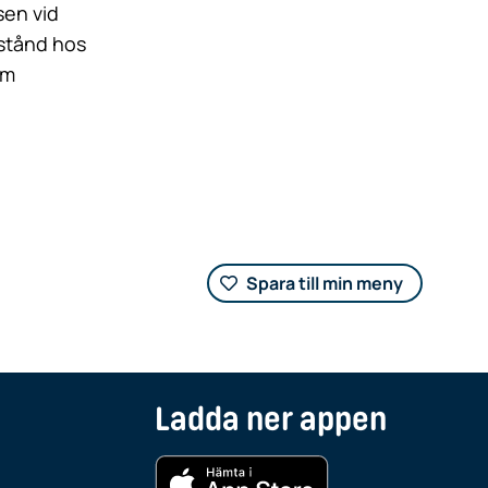
lsen vid
istånd hos
om
Spara till min meny
Ladda ner appen