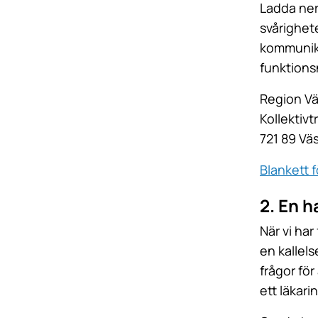
Ladda ner 
svårighet
kommunika
funktionsn
Region V
Kollektivt
721 89 Vä
Blankett f
2. En 
När vi har
en kallels
frågor fö
ett läkari