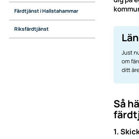
kommun
Färdtjänst i Hallstahammar
Riksfärdtjänst
Län
Just n
om färd
ditt ä
Så hä
färdt
1. Skic