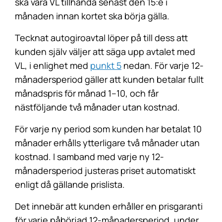
ska vara VL tillhanda senast den 15:e i
månaden innan kortet ska börja gälla.
Tecknat autogiroavtal löper på till dess att
kunden själv väljer att säga upp avtalet med
VL, i enlighet med
punkt 5
nedan. För varje 12-
månadersperiod gäller att kunden betalar fullt
månadspris för månad 1–10, och får
nästföljande två månader utan kostnad.
För varje ny period som kunden har betalat 10
månader erhålls ytterligare två månader utan
kostnad. I samband med varje ny 12-
månadersperiod justeras priset automatiskt
enligt då gällande prislista.
Det innebär att kunden erhåller en prisgaranti
för varje påbörjad 12-månadersperiod, under