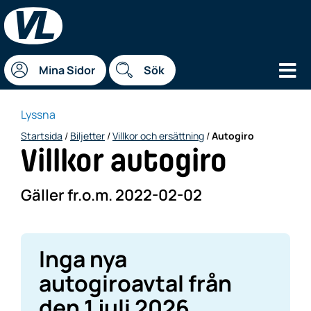
Hu
Mina Sidor
Sök
Lyssna
Startsida
/
Biljetter
/
Villkor och ersättning
/
Autogiro
Villkor autogiro
Gäller fr.o.m. 2022-02-02
Inga nya
autogiroavtal från
den 1 juli 2026