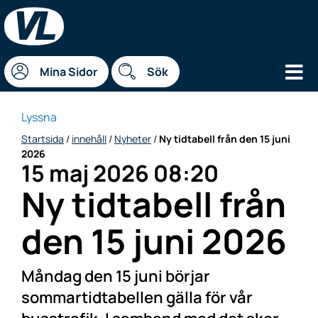
Hu
Mina Sidor
Sök
Lyssna
Startsida
/
innehåll
/
Nyheter
/
Ny tidtabell från den 15 juni
2026
15 maj 2026 08:20
Datum
Ny tidtabell från
den 15 juni 2026
Måndag den 15 juni börjar
sommartidtabellen gälla för vår